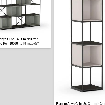
Anya Cube 140 Cm Noir Vert -
ic
Réf. 18098
...
[5 image(s)]
Etagere Anya Cube 36 Cm Noir Cre