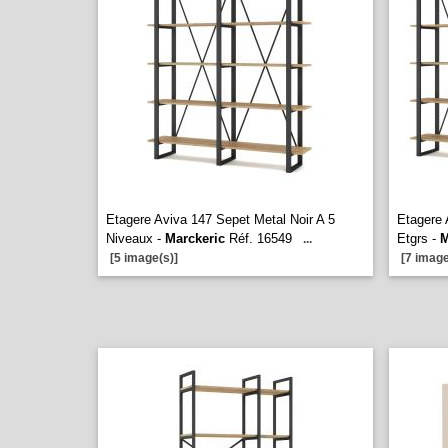
Etagere Aviva 147 Sepet Metal Noir A 5
Etagere 
Niveaux -
Marckeric
Réf. 16549
Etgrs -
M
...
[5 image(s)]
[7 image