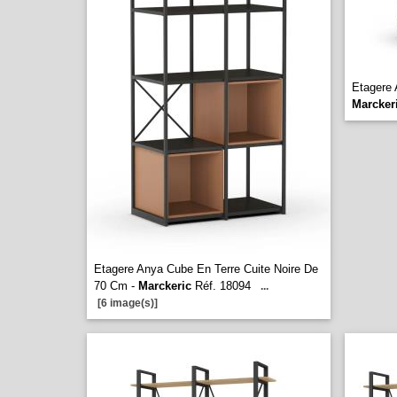
Etagere 
Marcker
Etagere Anya Cube En Terre Cuite Noire De
70 Cm -
Marckeric
Réf. 18094
...
[6 image(s)]