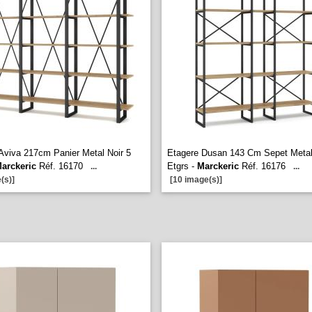
Aviva 217cm Panier Metal Noir 5
Etagere Dusan 143 Cm Sepet Metal
arckeric
Réf. 16170
Etgrs -
Marckeric
Réf. 16176
...
...
(s)]
[10 image(s)]