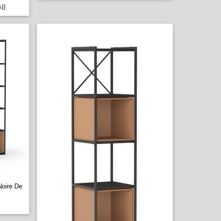
)]
Noire De