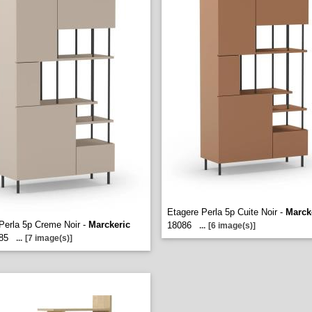
Etagere Perla 5p Cuite Noir -
Marck
Perla 5p Creme Noir -
Marckeric
18086
...
[6 image(s)]
85
...
[7 image(s)]