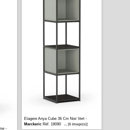
Etagere Anya Cube 36 Cm Noir Vert -
Marckeric
Réf. 18090
...
[6 image(s)]
me -